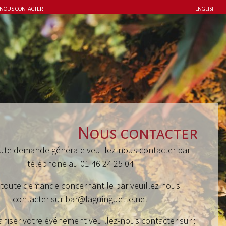
NOUS CONTACTER
ENGLISH
Nous contacter
ute demande générale veuillez-nous contacter par
téléphone au 01 46 24 25 04
 toute demande concernant le bar veuillez nous
contacter sur bar@laguinguette.net
niser votre événement veuillez-nous contacter sur :