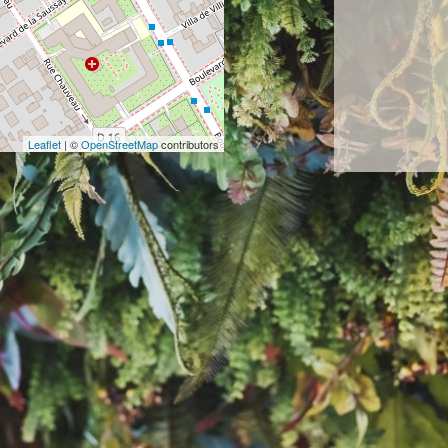
Leaflet
| ©
OpenStreetMap
contributors