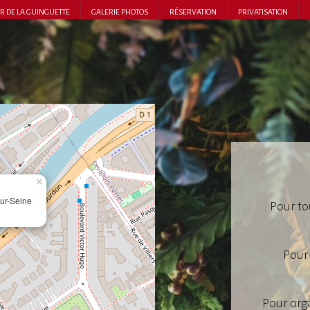
AR DE LA GUINGUETTE
GALERIE PHOTOS
RÉSERVATION
PRIVATISATION
×
ur-Seine
Pour to
Pour
Pour orga